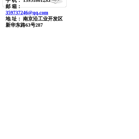
手 机： 13951861235
邮 箱：
359737246@qq.com
地 址： 南京沿
工业开发区
新华东路63号287