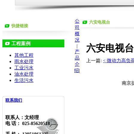
公
六安电视台
快捷链接
司
概
况
工程案例
六安电视台
|
产
其他工程
品
上一篇:
< 微动力高负
雨水处理
介
工业污水
绍
|
油水处理
生活污水
南京捷
联系我们
联系人：文经理
电 话： 025-85620518