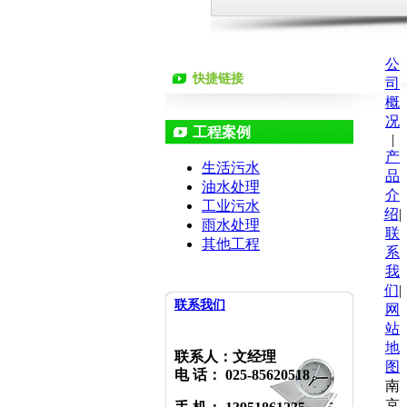
公
快捷链接
司
概
况
工程案例
|
产
生活污水
品
油水处理
介
工业污水
绍
|
雨水处理
联
其他工程
系
我
们
|
联系我们
网
站
地
联系人：文经理
图
电 话： 025-85620518
南
京