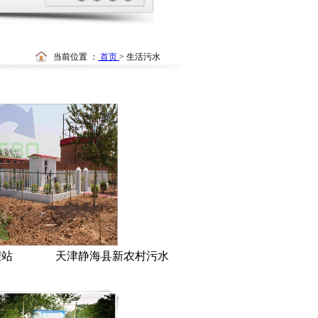
1
2
3
4
当前位置 ：
首页
>
生活污水
站 天津静海县新农村污水