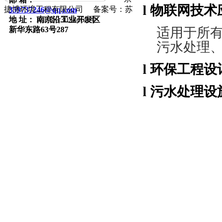
l
物联网技术
捷博环境工程有限公司 备案号：苏
359737246@qq.com
地 址： 南京沿
工业开发区
ICP备13024468号
新华东路63号287
适用于所
污水处理
l
环保工程设
l
污水处理设