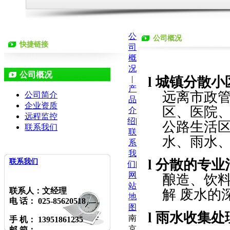
公
公司概况
快捷链接
司
概
况
公司概况
|
l
城镇分散小
产
远离市政
公司简介
品
企业资质
区、医院
介
远程监控
绍
|
公路生活
联系我们
联
水、雨水
系
我
l
分散的专业
联系我们
们
|
网
酿造、饮
站
联系人：文经理
解 废水的
地
电 话： 025-85620518
图
l
雨水收集处
南
手 机： 13951861235
京
邮 箱：