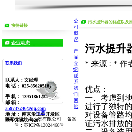
公
污水提升器的优点以及
快捷链接
司
概
况
企业动态
|
污水提升
产
品
* 来源 : * 作者
介
联系我们
绍
|
联
联系人：文经理
系
电 话： 025-85620518
优点：
我
们
|
一、考虑到
手 机： 13951861235
网
邮 箱：
进行了独特
站
359737246@qq.com
地图
对设备管路均
地 址： 南京沿
工业开发区
南京捷博环境工程有限公司 备案
新华东路63号287
证污水排放
号：苏ICP备13024468号
二、设备选