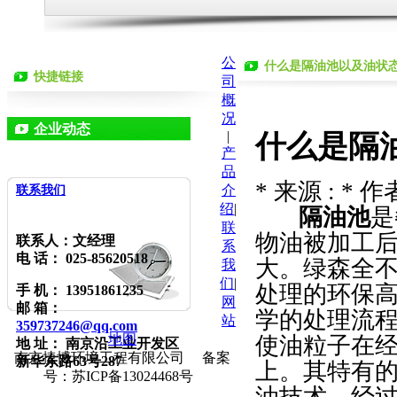
公
什么是隔油池以及油状
快捷链接
司
概
况
企业动态
|
什么是隔
产
品
* 来源 : * 作者
介
联系我们
绍
|
隔油池
是
联
物油被加工
联系人：文经理
系
电 话： 025-85620518
大。绿森全
我
们
|
处理的环保
手 机： 13951861235
网
邮 箱：
学的处理流
站
359737246@qq.com
地图
使油粒子在
地 址： 南京沿
工业开发区
南京捷博环境工程有限公司 备案
新华东路63号287
上。其特有
号：苏ICP备13024468号
油技术，经